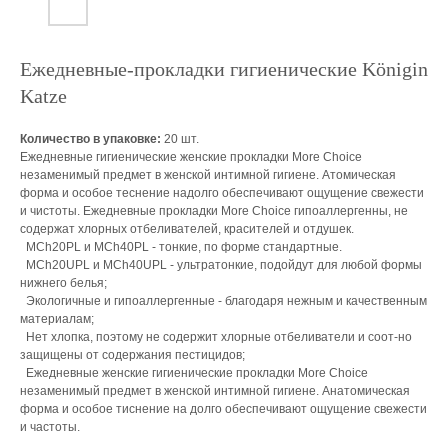
Ежедневные-прокладки гигиенические Königin
Katze
Количество в упаковке:
20 шт.
Ежедневные гигиенические женские прокладки More Choice
незаменимый предмет в женской интимной гигиене. Атомическая
форма и особое теснение надолго обеспечивают ощущение свежести
и чистоты. Ежедневные прокладки More Choice гипоаллергенны, не
содержат хлорных отбеливателей, красителей и отдушек.
MCh20PL и MCh40PL - тонкие, по форме стандартные.
MCh20UPL и MCh40UPL - ультратонкие, подойдут для любой формы
нижнего белья;
Экологичные и гипоаллергенные - благодаря нежным и качественным
материалам;
Нет хлопка, поэтому не содержит хлорные отбеливатели и соот-но
защищены от содержания пестицидов;
Ежедневные женские гигиенические прокладки More Choice
незаменимый предмет в женской интимной гигиене. Анатомическая
форма и особое тиснение на долго обеспечивают ощущение свежести
и частоты.